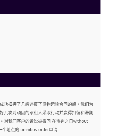
们成功扣押了几艘违反了货物运输合同的船。我们为
好几次对顽固的承租人采取行动并赢得扣留和滞期
对我们客户的诉讼被撤回 在审判之日without
一个地点的 omnibus order申请.