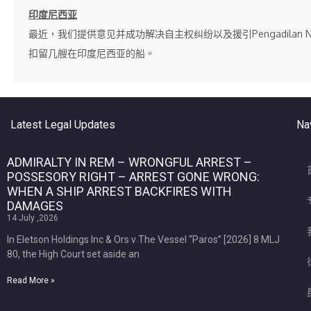
印度尼西亚
最近，我们提供意见并成功解决自主权纠纷以及援引Pengadilan Negeri Jaka
扣留几艘在印度尼西亚的船。
Latest Legal Updates
Na
ADMIRALTY IN REM – WRONGFUL ARREST –
POSSESORY RIGHT – ARREST GONE WRONG:
WHEN A SHIP ARREST BACKFIRES WITH
DAMAGES
14 July ,2026
In Eletson Holdings Inc & Ors v The Vessel “Paros” [2026] 8 MLJ
80, the High Court set aside an
Read More »