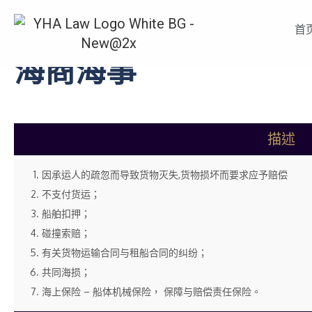
首
海商海事
描述
因承运人的疏忽而导致货物灭失,货物损坏而要求应予赔偿
不支付货运；
船舶扣押；
碰撞索赔；
有关货物运输合同与租船合同的纠纷；
共同海损；
海上保险 – 船体机械保险， 保障与赔偿责任保险。