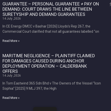
GUARANTEE – PERSONAL GUARANTEE ≠ PAY ON
DEMAND: COURT DRAWS THE LINE BETWEEN
SURETYSHIP AND DEMAND GUARANTEES
14 July ,2026
In CE Energy DMCC v Bashar [2026] Lloyds’s Rep 267, the
Commercial Court clarified that not all guarantees labelled “on
Read More »
MARITIME NEGLIGENCE – PLAINTIFF CLAIMED
FOR DAMAGES CAUSED DURING ANCHOR
DEPLOYMENT OPERATION – CALDERBANK
OFFERS
14 July ,2026
In Tom Eastwind 365 Sdn Bhd v The Owners of the Vessel “Icon
Sophia” [2025] 9 MLJ 397, the High
Read More »