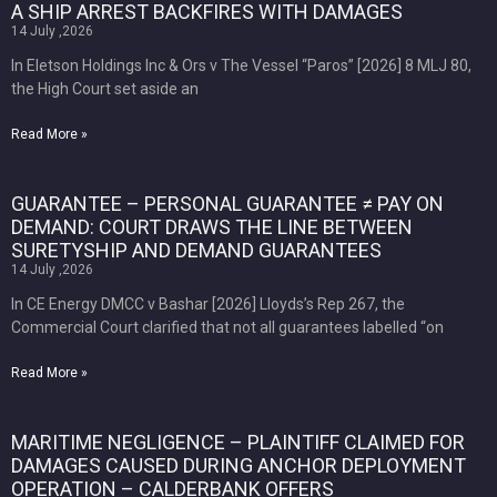
A SHIP ARREST BACKFIRES WITH DAMAGES
14 July ,2026
In Eletson Holdings Inc & Ors v The Vessel “Paros” [2026] 8 MLJ 80,
the High Court set aside an
Read More »
GUARANTEE – PERSONAL GUARANTEE ≠ PAY ON
DEMAND: COURT DRAWS THE LINE BETWEEN
SURETYSHIP AND DEMAND GUARANTEES
14 July ,2026
In CE Energy DMCC v Bashar [2026] Lloyds’s Rep 267, the
Commercial Court clarified that not all guarantees labelled “on
Read More »
MARITIME NEGLIGENCE – PLAINTIFF CLAIMED FOR
DAMAGES CAUSED DURING ANCHOR DEPLOYMENT
OPERATION – CALDERBANK OFFERS