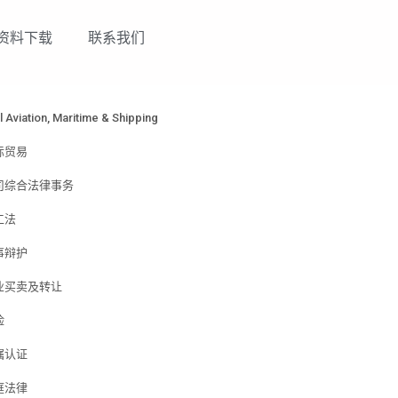
资料下载
联系我们
领域
il Aviation, Maritime & Shipping
际贸易
司综合法律事务
工法
事辩护
业买卖及转让
险
嘱认证
庭法律