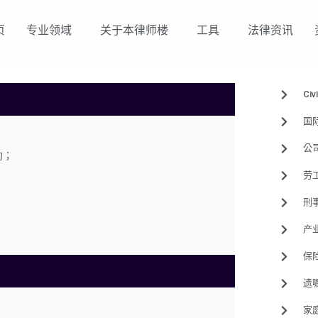
页
专业领域
关于本律师楼
工具
法律资讯
专业
Civ
国
公
约；
劳
刑
产
保
遗
家