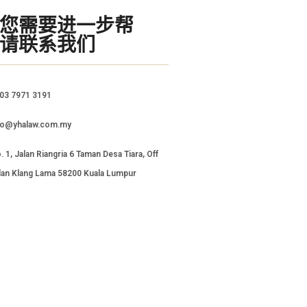
您需要进一步帮
请联系我们
03 7971 3191
fo@yhalaw.com.my
. 1, Jalan Riangria 6 Taman Desa Tiara, Off
lan Klang Lama 58200 Kuala Lumpur