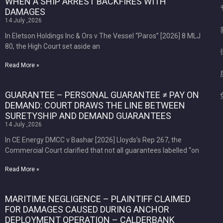
WHEN A SHIP ARREST BACKFIRES WITH
DAMAGES
14 July ,2026
In Eletson Holdings Inc & Ors v The Vessel “Paros” [2026] 8 MLJ
80, the High Court set aside an
Read More »
GUARANTEE – PERSONAL GUARANTEE ≠ PAY ON
DEMAND: COURT DRAWS THE LINE BETWEEN
SURETYSHIP AND DEMAND GUARANTEES
14 July ,2026
In CE Energy DMCC v Bashar [2026] Lloyds’s Rep 267, the
Commercial Court clarified that not all guarantees labelled “on
Read More »
MARITIME NEGLIGENCE – PLAINTIFF CLAIMED
FOR DAMAGES CAUSED DURING ANCHOR
DEPLOYMENT OPERATION – CALDERBANK