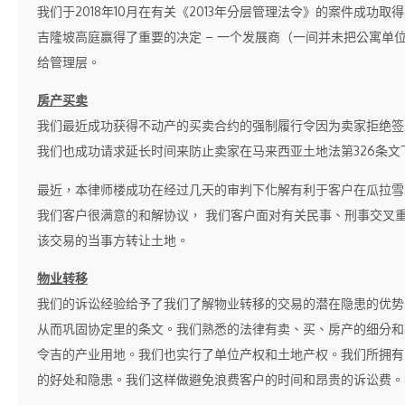
我们于2018年10月在有关《2013年分层管理法令》的案件成功取
吉隆坡高庭赢得了重要的决定 – 一个发展商（一间并未把公寓单
给管理层。
房产买卖
我们最近成功获得不动产的买卖合约的强制履行令因为卖家拒绝签
我们也成功请求延长时间来防止卖家在马来西亚土地法第326条
最近，本律师楼成功在经过几天的审判下化解有利于客户在瓜拉雪
我们客户很满意的和解协议， 我们客户面对有关民事、刑事交叉
该交易的当事方转让土地。
物业转移
我们的诉讼经验给予了我们了解物业转移的交易的潜在隐患的优势。我
从而巩固协定里的条文。我们熟悉的法律有卖、买、房产的细分和
令吉的产业用地。我们也实行了单位产权和土地产权。我们所拥有
的好处和隐患。我们这样做避免浪费客户的时间和昂贵的诉讼费。