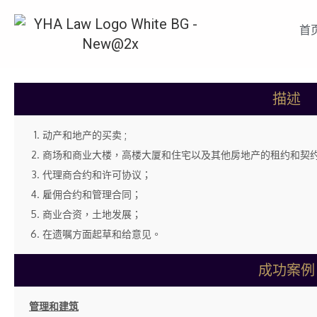
产业买卖及转让
首
描述
动产和地产的买卖 ;
商场和商业大楼，高楼大厦和住宅以及其他房地产的租约和契
代理商合约和许可协议；
雇佣合约和管理合同；
商业合资，土地发展；
在遗嘱方面起草和给意见。
成功案例
管理和建筑