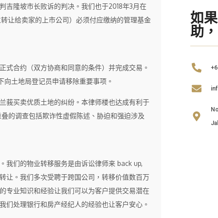
得判吉隆坡市长败诉的判决。我们也于2018年3月在
如果
位转让给卖家的上市公司）必须付应缴纳的管理基金
助，
正式合约（双方协商和同意的条件）并完成交易。
+6
文下向土地局登记员申请移除重要事项。
in
兰莪买卖优质土地的纠纷。本律师楼也达成有利于
No
重叠的调查包括欺诈性虚假陈述、胁迫和强迫涉及
Ja
们的物业转移服务是由诉讼律师来 back up,
转让。我们多次受聘于跨国公司，转移价值数百万
的专业知识和经验让我们可以为客户提供交易潜在
我们处理银行和房产经纪人的经验也让客户安心。